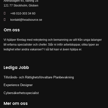
Arenavägen 45, våning 16
121 77 Stockholm, Globen
+46 010-303 34 60
kontakt@headsource.se
Om oss
Vi hjälper företag med rekrytering och bemanning av allt från unga talanger
till erfarna specialister och chefer. Står ni inför arbetstoppar, olika typer av
ledighet eller andra vakanser? I så fall kan vi även hjälpa er.
Lediga Jobb
Tillstånds- och Rättighetsförvaltare Planbevakning
Experience Designer
Cybersäkerhetsspecialist
Mer om oss