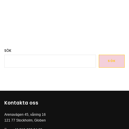
SÖK
SÖK
Kontakta oss
Arenavägen 45, våning 16
121 77 Stockholm, Globen