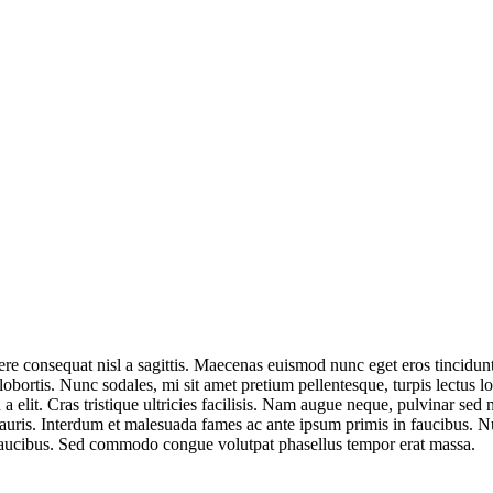
re consequat nisl a sagittis. Maecenas euismod nunc eget eros tincidunt
obortis. Nunc sodales, mi sit amet pretium pellentesque, turpis lectus 
ibh a elit. Cras tristique ultricies facilisis. Nam augue neque, pulvinar sed
 mauris. Interdum et malesuada fames ac ante ipsum primis in faucibus. 
 faucibus. Sed commodo congue volutpat phasellus tempor erat massa.