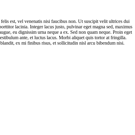
is est, vel venenatis nisi faucibus non. Ut suscipit velit ultrices dui
ttitor lacinia. Integer lacus justo, pulvinar eget magna sed, maximus
 augue, eu dignissim urna neque a ex. Sed non quam neque. Proin eget
tibulum ante, et luctus lacus. Morbi aliquet quis tortor at fringilla.
blandit, ex mi finibus risus, et sollicitudin nisl arcu bibendum nisi.