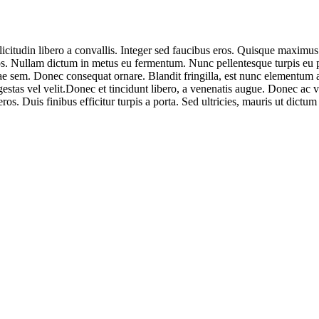
itudin libero a convallis. Integer sed faucibus eros. Quisque maximus fel
s. Nullam dictum in metus eu fermentum. Nunc pellentesque turpis eu por
e sem. Donec consequat ornare. Blandit fringilla, est nunc elementum
gestas vel velit.Donec et tincidunt libero, a venenatis augue. Donec ac ves
os. Duis finibus efficitur turpis a porta. Sed ultricies, mauris ut dictum 