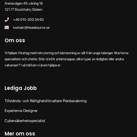
Arenavägen 45, våning 16
121 77 Stockholm, Globen
+46 010-303 34 60
kontakt@headsource.se
Om oss
Vi hjälper företag med rekrytering och bemanning av allt från unga talanger till erfarna
specialister och chefer. Står ni inför arbetstoppar, olika typer av ledighet eller andra
vakanser? I så fall kan vi även hjälpa er.
Lediga Jobb
Tillstånds- och Rättighetsförvaltare Planbevakning
Experience Designer
Cybersäkerhetsspecialist
Mer om oss