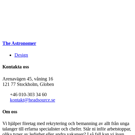
The Astronomer
Design
Kontakta oss
Arenavägen 45, våning 16
121 77 Stockholm, Globen
+46 010-303 34 60
kontakt@headsource.se
Om oss
Vi hjälper företag med rekrytering och bemanning av allt från unga
talanger till erfarna specialister och chefer. Står ni inför arbetstoppar,
olika typer av ledighet eller andra vakanser? I så fall kan vi även